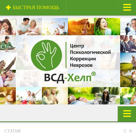
БЫСТРАЯ ПОМОЩЬ
Главная
О центре
Центр и специалисты
Техники и методы
Сертификаты
Стоимость услуг
Отзывы
Полезная информация
Контакты
Панические атаки
СТАТЬИ
0