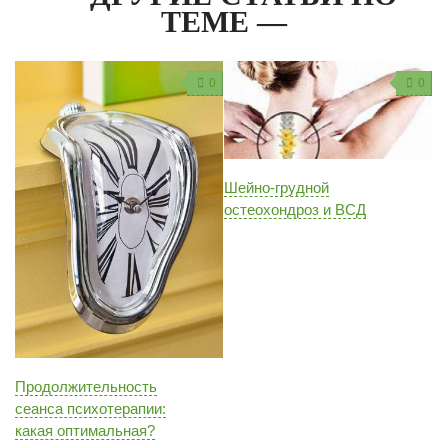
ТЕМЕ —
0
0
Шейно-грудной
остеохондроз и ВСД
Продолжительность
сеанса психотерапии:
какая оптимальная?