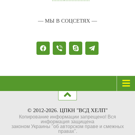
— МЫ В СОЦСЕТЯХ —
Главная
Психологическая коррекция
© 2012-2026. ЦПКН "ВСД ХЕЛП"
Копирование информации запрещено! Вся
Вегето-сосудистая дистония (ВСД)
информация защищена
законом Украины "об авторском праве и смежных
Паническое расстройство (с агорафобией и без)
правах".