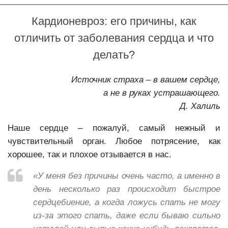
ВСД
Кардионевроз: его причины, как
Тревога
отличить от заболевания сердца и что
Фобии
делать?
Депрессия
Источник страха – в вашем сердце,
Психотерапия депрессии
а не в руках устрашающего.
Психологическая коррекция послеродовой депрессии
Д. Халиль
Навязчивые мысли
Наше сердце – пожалуй, самый нежный и
Неуверенность
чувствительный орган. Любое потрясение, как
Неврозы
хорошее, так и плохое отзывается в нас.
Психокоррекция неврозов
«У меня без причины очень часто, а именно в
Психотерапия раздражительности и вспышек гнева
день несколько раз происходит быстрое
сердцебиение, а когда ложусь спать не могу
Бессонница
из-за этого спать, даже если бываю сильно