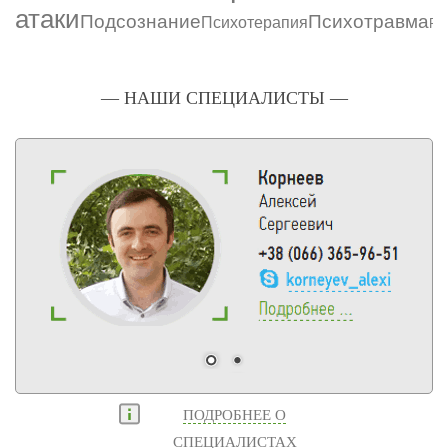
атаки
Подсознание
Психотравма
Психотерапия
Ра
— НАШИ СПЕЦИАЛИСТЫ —
ПОДРОБНЕЕ О
СПЕЦИАЛИСТАХ