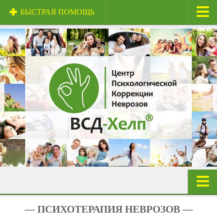
БЫСТРАЯ ПОМОЩЬ
Главная
О центре
Центр и специалисты
Техники и методы
Сертификаты
Стоимость услуг
Отзывы
Полезная информация
Контакты
Панические атаки
— ПСИХОТЕРАПИЯ НЕВРОЗОВ —