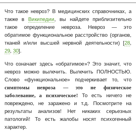
ВСД
Что такое невроз? В медицинских справочниках, а
Тревога
также в
Википедии
, вы найдете приблизительно
Фобии
такое определение невроза. Невроз — это
обратимое функциональное расстройство (органов,
Депрессия
тканей и/или высшей нервной деятельности) [
28
,
Психотерапия депрессии
29
,
30
].
Психологическая коррекция послеродовой депрессии
Что означает здесь «обратимое»? Это значит, что
Навязчивые мысли
невроз можно вылечить. Вылечить ПОЛНОСТЬЮ.
Неуверенность
Слово «функциональное» подчеркивает то, что
симптомы невроза — это не физическое
Неврозы
заболевание, а психическое!
То есть ничего не
Психокоррекция неврозов
повреждено, не заражено и т.д. Посмотрите на
результаты анализов! Нет никаких серьезных
Психотерапия раздражительности и вспышек гнева
патологий! То есть жалобы носят психогенный
Бессонница
характер.