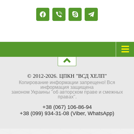
Главная
Психологическая коррекция
© 2012-2026. ЦПКН "ВСД ХЕЛП"
Копирование информации запрещено! Вся
Вегето-сосудистая дистония (ВСД)
информация защищена
законом Украины "об авторском праве и смежных
Паническое расстройство (с агорафобией и без)
правах".
Страхи и фобии
+38 (067) 106-86-94
+38 (099) 934-31-08 (Viber, WhatsApp)
Депрессия
Генерализованное тревожное расстройство
Послеродовая депрессия