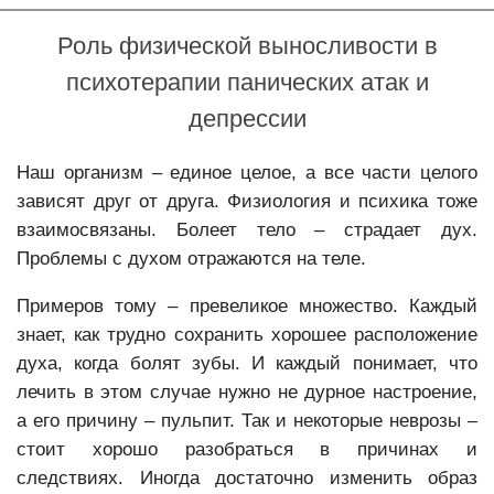
ВСД
Роль физической выносливости в
Тревога
психотерапии панических атак и
Фобии
депрессии
Депрессия
Наш организм – единое целое, а все части целого
Психотерапия депрессии
зависят друг от друга. Физиология и психика тоже
Психологическая коррекция послеродовой депрессии
взаимосвязаны. Болеет тело – страдает дух.
Навязчивые мысли
Проблемы с духом отражаются на теле.
Неуверенность
Примеров тому – превеликое множество. Каждый
Неврозы
знает, как трудно сохранить хорошее расположение
духа, когда болят зубы. И каждый понимает, что
Психокоррекция неврозов
лечить в этом случае нужно не дурное настроение,
Психотерапия раздражительности и вспышек гнева
а его причину – пульпит. Так и некоторые неврозы –
Бессонница
стоит хорошо разобраться в причинах и
следствиях. Иногда достаточно изменить образ