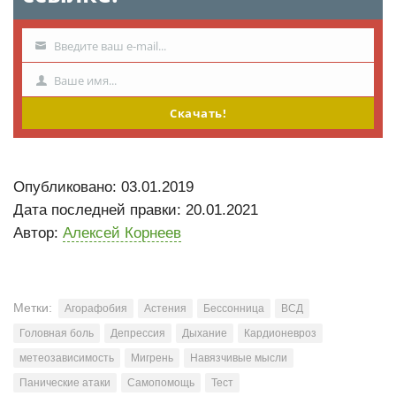
Введите ваш e-mail...
Ваш
e-
Ваше имя...
Имя
mail
Скачать!
Опубликовано: 03.01.2019
Дата последней правки: 20.01.2021
Автор:
Алексей Корнеев
Метки:
Агорафобия
Астения
Бессонница
ВСД
Головная боль
Депрессия
Дыхание
Кардионевроз
метеозависимость
Мигрень
Навязчивые мысли
Панические атаки
Самопомощь
Тест