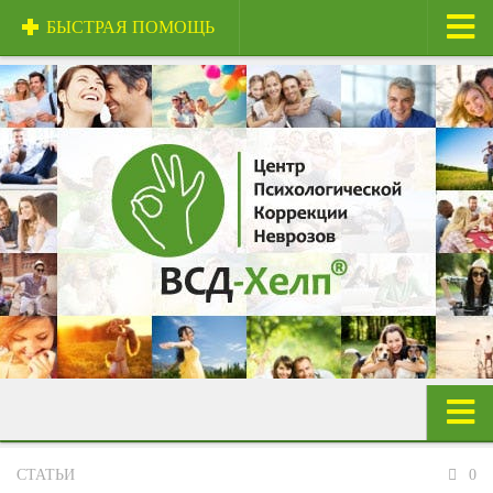
БЫСТРАЯ ПОМОЩЬ
Главная
О центре
Центр и специалисты
Техники и методы
Сертификаты
Стоимость услуг
Отзывы
Полезная информация
Контакты
Панические атаки
СТАТЬИ
0