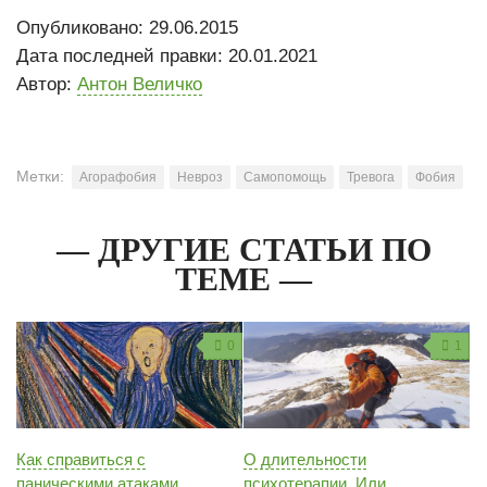
Опубликовано: 29.06.2015
Дата последней правки: 20.01.2021
Автор:
Антон Величко
Метки:
Агорафобия
Невроз
Самопомощь
Тревога
Фобия
— ДРУГИЕ СТАТЬИ ПО
ТЕМЕ —
0
1
Как справиться с
О длительности
паническими атаками
психотерапии. Или