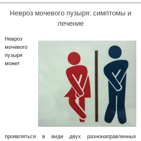
ВСД
Невроз мочевого пузыря: симптомы и
Тревога
лечение
Фобии
Депрессия
Невроз
мочевого
Психотерапия депрессии
пузыря
Психологическая коррекция послеродовой депрессии
может
Навязчивые мысли
Неуверенность
Неврозы
Психокоррекция неврозов
Психотерапия раздражительности и вспышек гнева
Бессонница
проявляться в виде двух разнонаправленных