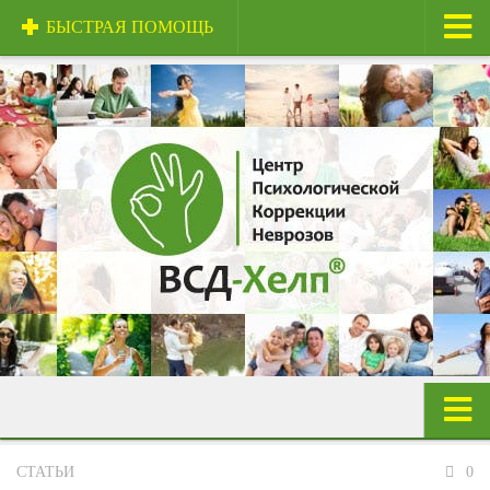
БЫСТРАЯ ПОМОЩЬ
Главная
О центре
Центр и специалисты
Техники и методы
Сертификаты
Стоимость услуг
Отзывы
Полезная информация
Контакты
Панические атаки
СТАТЬИ
0