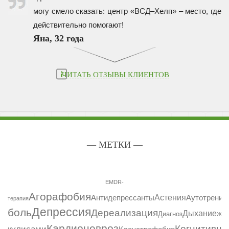
могу смело сказать: центр «ВСД–Хелп» – место, где
действительно помогают!
Яна, 32 года
ЧИТАТЬ ОТЗЫВЫ КЛИЕНТОВ
— МЕТКИ —
EMDR-
Агорафобия
Астения
Антидепрессанты
Аутотренин
терапия
Депрессия
боль
Дереализация
Дыхание
Диагноз
Жел
Кардионевроз
Когнитивна