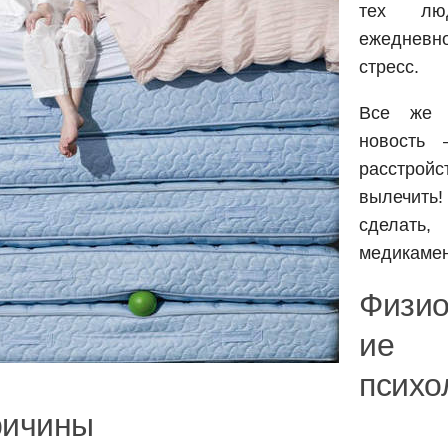
тех люд
ежеднев
стресс.
Все же 
новость
расстрой
вылечит
сделать
медикамен
Физио
и
психо
ричины