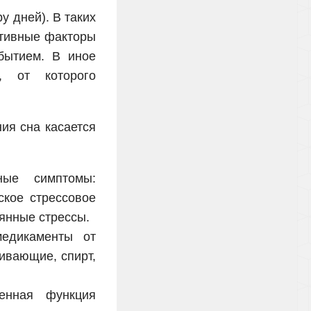
у дней). В таких
ативные факторы
бытием. В иное
, от которого
ия сна касается
ные симптомы:
ское стрессовое
оянные стрессы.
медикаменты от
ивающие, спирт,
енная функция