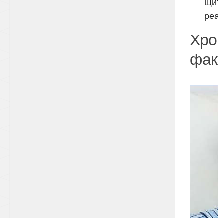
щи
реа
Хр
фак