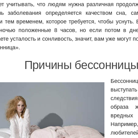
т учитывать, что людям нужна различная продолж
нь заболевания определяется качеством сна, са
и тем временем, которое требуется, чтобы уснуть.
 ночью положенные 8 часов, но если потом в дн
те усталость и сонливость, значит, вам уже могут п
нница».
Причины бессонниц
Бессонни
выступа
следствия
образа 
вредны
Например
любителе