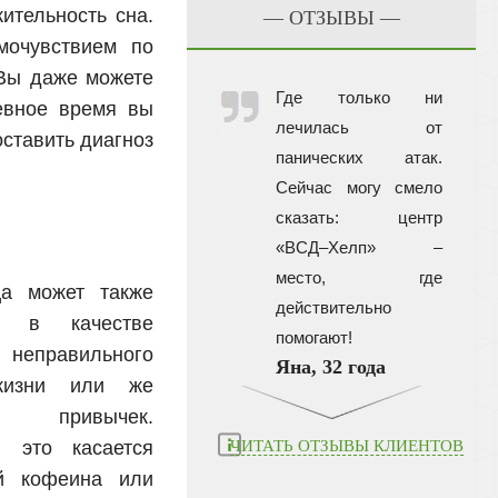
ительность сна.
— ОТЗЫВЫ —
мочувствием по
 Вы даже можете
Где только ни
евное время вы
лечилась от
оставить диагноз
панических атак.
Сейчас могу смело
сказать: центр
ы
«ВСД–Хелп» –
место, где
ца может также
действительно
ть в качестве
помогают!
 неправильного
Яна, 32 года
жизни или же
х привычек.
, это касается
ЧИТАТЬ ОТЗЫВЫ КЛИЕНТОВ
й кофеина или