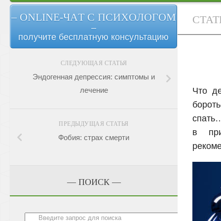
– ONLINE-ЧАТ С ПСИХОЛОГОМ
СТАТ
–
получите бесплатную консультацию
СЛЕДУЮЩАЯ СТАТЬЯ
Эндогенная депрессия: симптомы и
Что д
лечение
бороть
спать…
ПРЕДЫДУЩАЯ СТАТЬЯ
в при
Фобия: страх смерти
рекоме
— ПОИСК —