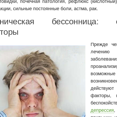
товидки, почечная патология, рефлюкс (кислотный)
кции, сильные постоянные боли, астма, рак.
оническая бессонница: о
торы
Прежде че
лечени
заболеван
проанализи
возможны
возникнове
действуют
факторы, 
беспокойс
депрессия