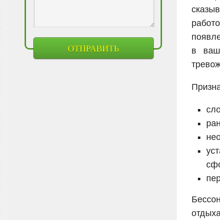
сказыв
работо
появле
в ваш
тревож
Призна
сл
ра
нео
ус
сфо
пе
Бессон
отдыха