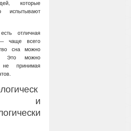
ей, которые
но испытывают
есть отличная
 — чаще всего
ство сна можно
ь! Это можно
, не принимая
тов.
логическ
е и
логически