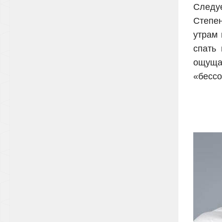
Следуе
Степе
утрам 
спать
ощущае
«бессо