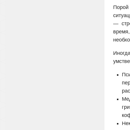
Порой 
ситуац
— стр
время
необхо
Иногда
умстве
Пс
пе
рас
Ме
гр
коф
Не