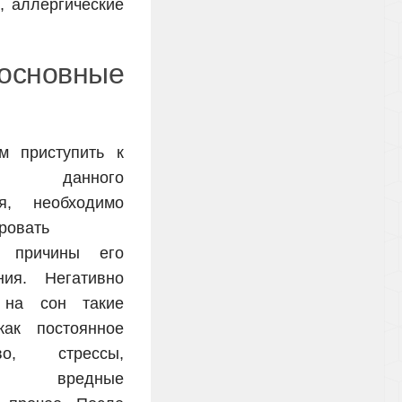
, аллергические
сновные
м приступить к
ю данного
ия, необходимо
ровать
е причины его
ния. Негативно
 на сон такие
как постоянное
тво, стрессы,
, вредные