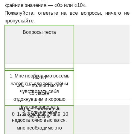
крайние значения — «0» или «10».
Пожалуйста, ответьте на все вопросы, ничего не
пропускайте.
Вопросы теста
1. Мне необходимо восемь
Шкала:
часов сна для того, чтобы
«0» — полностью не
чувствовать себя
согласен
отдохнувшим и хорошо
…
функционировать
«10» — полностью
2. Если ночью я
0 1 2 3 4 5 6 7 8 9 10
следующий день.
согласен
недостаточно выспался,
мне необходимо это