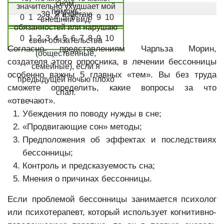
сном.
значительно ухудшает мой
помочь.
30. Я избегаю
0 1 2 3 4 5 6 7 8 9 10
внешний вид.
обязанностей или нарушаю
0 1 2 3 4 5 6 7 8 9 10
свои обязательства
Согласно представлениям Чарльза Морин,
(общественные,
создателя этого опросника, в лечении бессонницы
семейные), если я
особенно важны 5 главных «тем». Вы без труда
предыдущей ночью плохо
сможете определить, какие вопросы за что
спал.
«отвечают».
Убеждения по поводу нужды в сне;
«Продвигающие сон» методы;
Предположения об эффектах и последствиях
бессонницы;
Контроль и предсказуемость сна;
Мнения о причинах бессонницы.
Если проблемой бессонницы занимается психолог
или психотерапевт, который использует когнитивно-