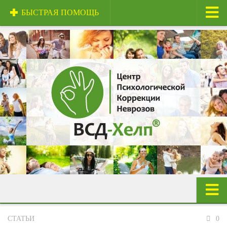
БЫСТРАЯ ПОМОЩЬ
Главная
О центре
Центр и специалисты
Техники и методы
Сертификаты
Стоимость услуг
Отзывы
Полезная информация
Контакты
Панические атаки
СТАТЬИ
0