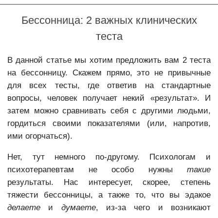
ВСД
Бессонница: 2 важных клинических
Тревога
теста
Фобии
Депрессия
В данной статье мы хотим предложить вам 2 теста
на бессонницу. Скажем прямо, это не привычные
Психотерапия депрессии
для всех тесты, где ответив на стандартные
Психологическая коррекция послеродовой депрессии
вопросы, человек получает некий «результат». И
Навязчивые мысли
затем можно сравнивать себя с другими людьми,
гордиться своими показателями (или, напротив,
Неуверенность
ими огорчаться).
Неврозы
Нет, тут немного по-другому. Психологам и
Психокоррекция неврозов
психотерапевтам не особо нужны
такие
Психотерапия раздражительности и вспышек гнева
результаты. Нас интересует, скорее, степень
тяжести бессонницы, а также то, что вы эдакое
Бессонница
делаете
и
думаете
, из-за чего и возникают